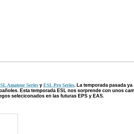
SL Amateur Series
y
ESL Pro Series
. La temporada pasada ya
spañoles. Esta temporada ESL nos sorprende con unos camb
uegos selecicona
dos en las futuras EPS y EAS.