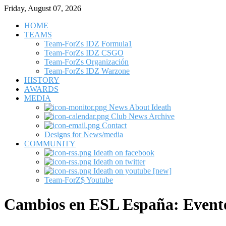
Friday, August 07, 2026
HOME
TEAMS
Team-ForZs IDZ Formula1
Team-ForZs IDZ CSGO
Team-ForZs Organización
Team-ForZs IDZ Warzone
HISTORY
AWARDS
MEDIA
News About Ideath
Club News Archive
Contact
Designs for News/media
COMMUNITY
Ideath on facebook
Ideath on twitter
Ideath on youtube [new]
Team-ForZ$ Youtube
Cambios en ESL España: Evento