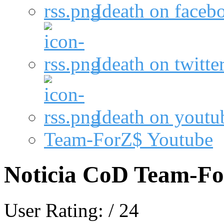
Ideath on faceb
Ideath on twitte
Ideath on youtu
Team-ForZ$ Youtube
Noticia CoD Team-F
User Rating:
/ 24